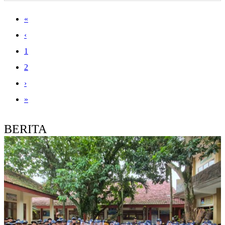
«
‹
1
2
›
»
BERITA