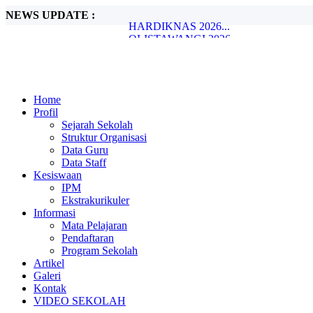
NEWS UPDATE :
HARDIKNAS 2026...
OLISTAWANGI 2026...
DARUL ARQOM 1447 H/ 2026 M...
Try Out TKA SD/MI se kec. Siliragung da
HARI GURU NASIONAL...
SELAMAT DAN SUKSES MILAD MUH
Home
UPACARA BENDERA...
Profil
HARI GURU NASIONAL...
Sejarah Sekolah
PUNCAK MILAD MUHAMMADIYAH KE
Struktur Organisasi
Minum Tablet Tambah Darah serentah ...
Data Guru
Data Staff
Kesiswaan
IPM
Ekstrakurikuler
Informasi
Mata Pelajaran
Pendaftaran
Program Sekolah
Artikel
Galeri
Kontak
VIDEO SEKOLAH