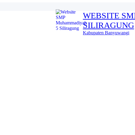
WEBSITE S
SILIRAGUNG
n kec. Pesanggaran ta...
Kabupaten Banyuwangi
AMMADIYAH Ke-113 ...
 - 112...