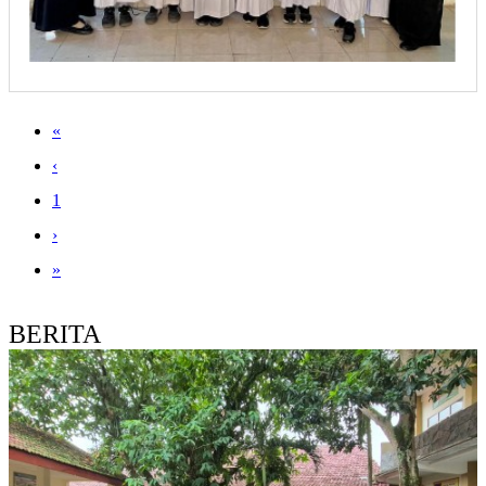
«
‹
1
›
»
BERITA